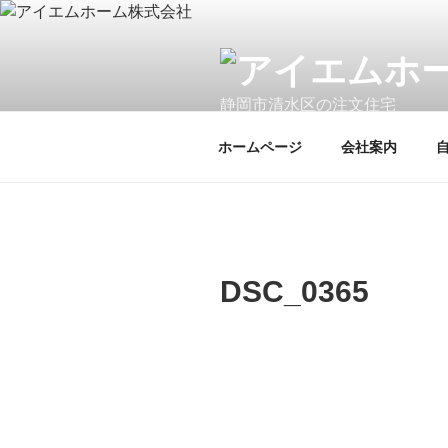
コ
ン
テ
ン
静岡市清水区の注文住宅
ツ
へ
ホームページ
会社案内
ス
キ
ッ
プ
DSC_0365