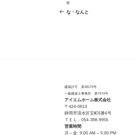
投
前
過
稿
去
な・なんと
の
ナ
投
ビ
稿
ゲ
ー
シ
ョ
ン
建築許可 第38175号
一級建築士事務所 第7574号
アイエムホーム株式会社
〒424-0813
静岡市清水区宝町6番6号
ＴＥＬ．054-388-9955
営業時間
月～金: 9:00 AM – 5:00 PM