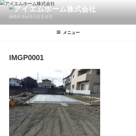
コ
ン
静岡市清水区の注文住宅
テ
ン
ツ
メニュー
へ
ス
キ
IMGP0001
ッ
プ