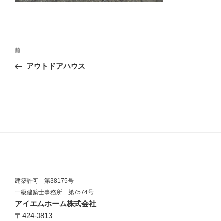
投
過
前
稿
去
アウトドアハウス
ナ
の
ビ
投
稿
ゲ
ー
シ
ョ
ン
建築許可 第38175号
一級建築士事務所 第7574号
アイエムホーム株式会社
〒424-0813