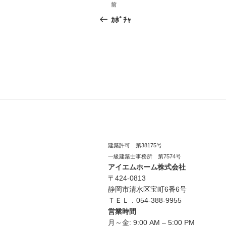
投
前
過
稿
去
ｶﾎﾞﾁｬ
の
ナ
投
ビ
稿
ゲ
ー
シ
ョ
ン
建築許可 第38175号
一級建築士事務所 第7574号
アイエムホーム株式会社
〒424-0813
静岡市清水区宝町6番6号
ＴＥＬ．054-388-9955
営業時間
月～金: 9:00 AM – 5:00 PM