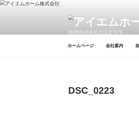
コ
ン
テ
ン
静岡市清水区の注文住宅
ツ
へ
ホームページ
会社案内
ス
キ
ッ
プ
DSC_0223