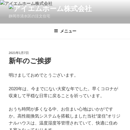
コ
ン
静岡市清水区の注文住宅
テ
ン
ツ
メニュー
へ
ス
キ
投
2021年1月7日
稿
ッ
新年のご挨拶
日:
プ
明けましておめでとうございます。
2020年は、今までにない大変な年でした。早くコロナが
収束して平穏な日常に戻ることを祈っています。
おうち時間が多くなる中、お住まい心地はいかがです
か。高性能換気システムを搭載しました当社“楽住”オリジ
ナルハウスは、温度湿度等管理されていて、快適に住め
る家となっております。