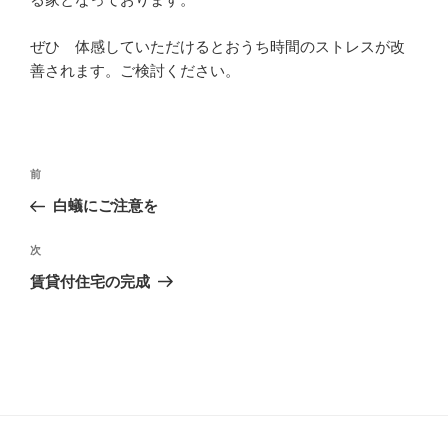
ぜひ 体感していただけるとおうち時間のストレスが改
善されます。ご検討ください。
投
過
前
稿
去
白蟻にご注意を
ナ
の
ビ
投
次
次
稿
ゲ
の
賃貸付住宅の完成
投
ー
稿
シ
ョ
ン